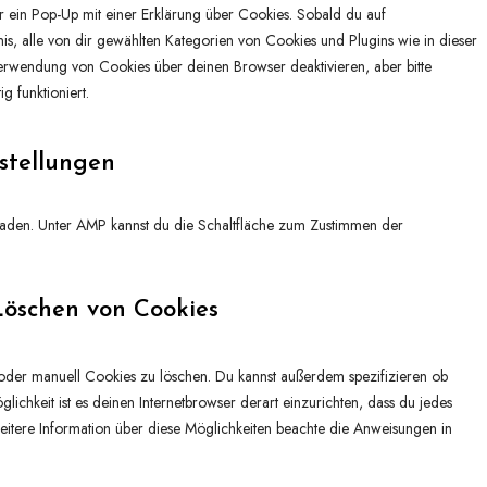
e
n
r ein Pop-Up mit einer Erklärung über Cookies. Sobald du auf
i
o
r
t
dnis, alle von dir gewählten Kategorien von Cookies und Plugins wie in dieser
c
s
v
t
rwendung von Cookies über deinen Browser deaktivieren, aber bitte
e
e
i
o
g funktioniert.
w
r
c
s
o
v
e
e
r
i
stellungen
g
r
d
c
o
v
p
e
o
i
geladen. Unter AMP kannst du die Schaltfläche zum Zustimmen der
r
g
g
c
e
o
l
e
s
o
e
s
s
Löschen von Cookies
g
-
o
l
f
n
e
o
oder manuell Cookies zu löschen. Du kannst außerdem spezifizieren ob
s
-
n
glichkeit ist es deinen Internetbrowser derart einzurichten, dass du jedes
t
m
t
 weitere Information über diese Möglichkeiten beachte die Anweisungen in
i
a
s
g
p
e