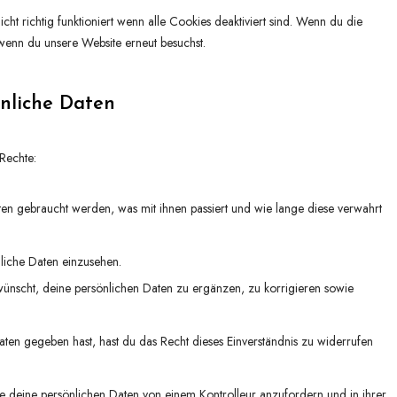
s
s
cht richtig funktioniert wenn alle Cookies deaktiviert sind. Wenn du die
wenn du unsere Website erneut besuchst.
önliche Daten
Rechte:
en gebraucht werden, was mit ihnen passiert und wie lange diese verwahrt
nliche Daten einzusehen.
ünscht, deine persönlichen Daten zu ergänzen, zu korrigieren sowie
ten gegeben hast, hast du das Recht dieses Einverständnis zu widerrufen
lle deine persönlichen Daten von einem Kontrolleur anzufordern und in ihrer